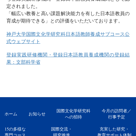
定されました。
「幅広い教養と高い課題解決能力を有した日本語教員の
育成が期待できる」との評価をいただいております。
神戸大学国際文化学研究科日本語教師養成サブコース公
式ウェブサイト
登録実践研修機関・登録日本語教員養成機関の登録結
果：文部科学省
国際文化学研究科
今月の訪問者／
ホーム
お知らせ
への招待
行事予定
15の多様な
国際交流・
充実した研究・
専門コース
研究推進
教育サポート体制