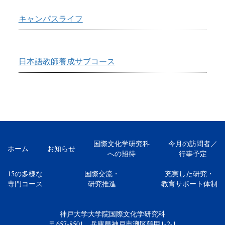
キャンパスライフ
日本語教師養成サブコース
国際文化学研究科
今月の訪問者／
ホーム
お知らせ
への招待
行事予定
15の多様な
国際交流・
充実した研究・
専門コース
研究推進
教育サポート体制
神戸大学大学院国際文化学研究科
〒657-8501 兵庫県神戸市灘区鶴甲1-2-1