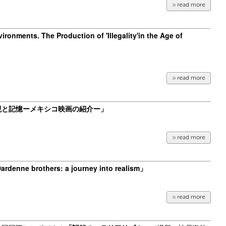
ironments. The Production of 'Illegality'in the Age of
現と記憶ーメキシコ映画の紹介ー
」
Dardenne brothers:
a journey into realism
」