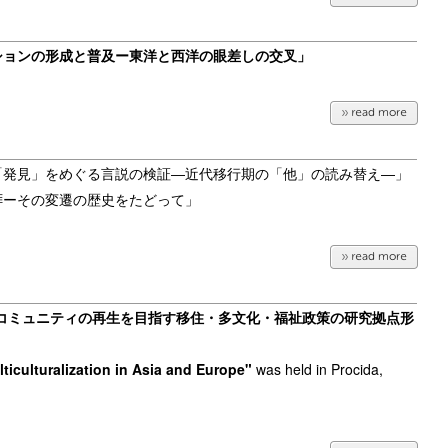
ションの形成と普及ー東洋と西洋の眼差しの交叉」
「発見」をめぐる言説の検証―近代移行期の「他」の読み替
え―」
拝ーその変遷
の歴史をたどって」
コミュニティの再生を目指す移住・多文化・福祉政策の研究拠点形
ticulturalization in Asia and Europe"
was held in Procida,