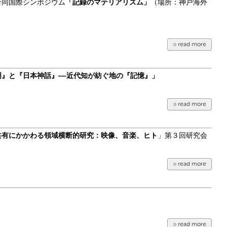
合同国際シンポジウム
「記録のマテリアリズム
」
（場所：神戸海外
明』と『日本神話』––近代知が紡ぐ地の『記憶』」
共有にかかわる領域横断的研究：映像、音楽、ヒト
」第３回研究会
」