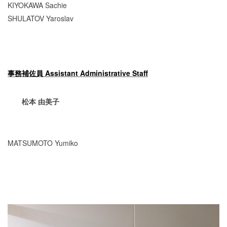
KIYOKAWA Sachie
SHULATOV Yaroslav
事務補佐員 Assistant Administrative Staff
松本
由美子
MATSUMOTO Yumiko