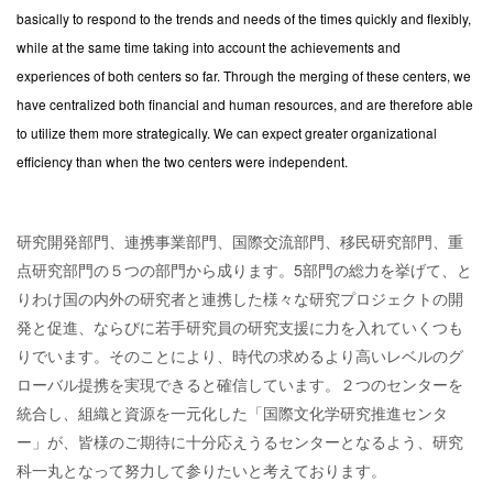
basically to respond to the trends and needs of the times quickly and flexibly,
while at the same time taking into account the achievements and
experiences of both centers so far. Through the merging of these centers, we
have centralized both financial and human resources, and are therefore able
to utilize them more strategically. We can expect greater organizational
efficiency than when the two centers were independent.
研究開発部門、連携事業部門、国際交流部門、移民研究部門、重
点研究部門の５つの部門から成ります。5部門の総力を挙げて、と
りわけ国の内外の研究者と連携した様々な研究プロジェクトの開
発と促進、ならびに若手研究員の研究支援に力を入れていくつも
りでいます。そのことにより、時代の求めるより高いレベルのグ
ローバル提携を実現できると確信しています。２つのセンターを
統合し、組織と資源を一元化した「国際文化学研究推進センタ
ー」が、皆様のご期待に十分応えうるセンターとなるよう、研究
科一丸となって努力して参りたいと考えております。