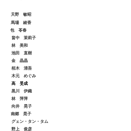
天野 敏昭
馬場 綾香
包 苓春
畠中 茉莉子
林 美和
池田 直樹
金 晶晶
栢木 清吾
木元 めぐみ
高 旻成
黒川 伊織
林 萍萍
向井 晃子
南郷 晃子
グェン・タン・タム
野上 俊彦