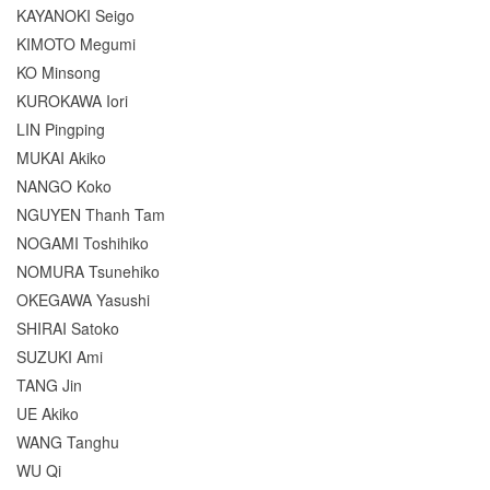
KAYANOKI Seigo
KIMOTO Megumi
KO Minsong
KUROKAWA Iori
LIN Pingping
MUKAI Akiko
NANGO Koko
NGUYEN Thanh Tam
NOGAMI Toshihiko
NOMURA Tsunehiko
OKEGAWA Yasushi
SHIRAI Satoko
SUZUKI Ami
TANG Jin
UE Akiko
WANG Tanghu
WU Qi