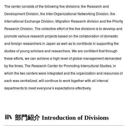
The center consists of the following five divisions: the Research and
Development Division, the Inter-Organizational Networking Division, the
International Exchange Division, Migration Research division and the Priority
Research Division. The collective effort of the five divisions is to develop and
promote various research projects based on the collaboration of domestic
and foreign researchers in Japan as well as to contribute in supporting the
studies of young scholars and researchers. We are confident that through
these efforts, we can achieve a high level of global management demanded
by the times. The Research Center for Promoting Intercultural Studies, in
which the two centers were integrated and the organization and resources of
each was centralized, will continue to work together with all internal
departments to meet everyone’s expectations effectively.
部門紹介 Introduction of Divisions