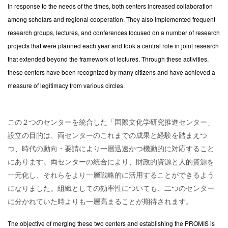
In response to the needs of the times, both centers increased collaboration
among scholars and regional cooperation. They also implemented frequent
research groups, lectures, and conferences focused on a number of research
projects that were planned each year and took a central role in joint research
that extended beyond the framework of lectures. Through these activities,
these centers have been recognized by many citizens and have achieved a
measure of legitimacy from various circles.
この２つのセンターを統合した「国際文化学研究推進センター」
設立の目的は、両センターのこれまでの成果と経験を踏まえつ
つ、時代の動向・要請により一層迅速かつ機動的に対応すること
にあります。両センターの統合により、財政的資源と人的資源を
一元化し、それらをより一層戦略的に活用することができるよう
になりました。組織としての効率性についても、二つのセンター
に分かれていた時よりも一層高まることが期待されます。
The objective of merging these two centers and establishing the PROMIS is