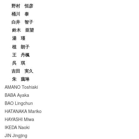
野村 恒彦
桶川 泰
白井 智子
鈴木 亜望
湯 瑾
植 朗子
王 丹楓
呉 琪
吉田 実久
朱 藹琳
AMANO Toshiaki
BABA Ayaka
BAO Lingchun
HATANAKA Mariko
HAYASHI Miwa
IKEDA Naoki
JIN Jingjing