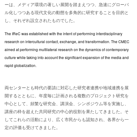
ーは、メディア環境の著しい展開を踏まえつつ、急速にグローバ
ル化しつつある現代文化の動態を多角的に研究することを目的と
し、それぞれ設立されたものでした。
The IReC was established with the intent of performing interdisciplinary
research on intercultural contact, exchange, and transformation. The CMEC
aimed at performing multilateral research on the dynamics of contemporary
culture while taking into account the significant expansion of the media and
rapid globalization.
両センターとも時代の要請に対応した研究者連携や地域連携を展
開するとともに、年度毎に計画される複数のプロジェクト研究を
中心として、頻繁な研究会、講演会、シンポジウム等を実施し、
講座の枠を超えた共同研究の中心的役割を果たしてきました。そ
してこれらの活動により、広く市民からも認知され、各界から一
定の評価も受けてきました。