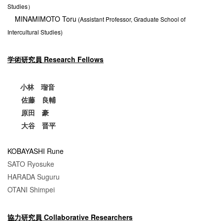
Studies）
MINAMIMOTO Toru
(Assistant Professor, Graduate School of
Intercultural Studies)
学術研究員 Research Fellows
小林 瑠音
佐藤 良輔
原田 豪
大谷 晋平
KOBAYASHI Rune
SATO Ryosuke
HARADA Suguru
OTANI Shimpei
協力研究員 Collaborative Researchers