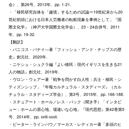
会）、
第26号、2013年、pp. 1-21.
・「移民研究自体を「越境」するための試論ー19世紀末から20
世紀初頭における日本人労働者の転航現象を事例として」『国
際文化学』（神戸大学国際文化学会）、23・24合併号、2011
年、pp. 19-32.
【翻訳】
・パニコス・パナイ―著『フィッシュ・アンド・チップスの歴
史』創元社、2020年.
・ニケシュ・シュクラ編『よい移民：現代イギリスを生きる21
人の物語』創元社、2019年.
・ヴロン・ウェアー著「戦争を閃かす白人性：兵士・移民・シ
ティズンシップ」『年報カルチュラル・スタディーズ』（カル
チュラル・スタディーズ学会）、第3号、2015年、pp. 166-188.
・スチュアート・ホール／レス・バック（聞き手）「インタビ
ュー：ホームの居心地、場違いな心地」『現代思想』第42巻第5
号、2014年、pp. xviii-xxxii.
・ピーター・ラインバウ／マーカス・レディカー著「多頭のヒ