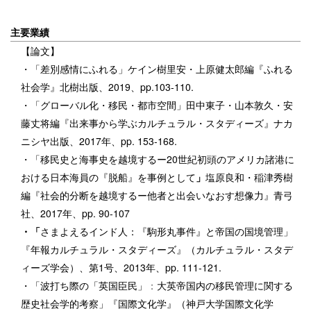
主要業績
【論文】
・「差別感情にふれる」ケイン樹里安・上原健太郎編『ふれる
社会学』北樹出版、2019、pp.103-110.
・「グローバル化・移民・都市空間」田中東子・山本敦久・安
藤丈将編『出来事から学ぶカルチュラル・スタディーズ』ナカ
ニシヤ出版、2017年、pp. 153-168.
・「移民史と海事史を越境するー20世紀初頭のアメリカ諸港に
おける日本海員の『脱船』を事例として
」
塩原良和・稲津秀樹
編『社会的分断を越境するー他者と出会いなおす想像力』青弓
社、2017年、pp. 90-107
・「
さまよえるインド人：『駒形丸事件』と帝国の国境管理」
『年報カルチュラル・スタディーズ』（カルチュラル・スタデ
ィーズ学会）、第1号、2013年、pp. 111-121.
・「波打ち際の「英国臣民」
：
大英帝国内の移民管理に関する
歴史社会学的考察」
『国際文化学』（神戸大学国際文化学