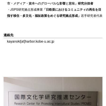
市・メディア・資本へのグローバルな影響と意味」
研究分担者
・JSPS研究拠点形成事業
「日欧亜におけるコミュニティの再生を目
指す移住・多文化・福祉政策をめぐる研究拠点形成」
若手研究者代表
連絡先
kayanoki[at]harbor.kobe-u.ac.jp