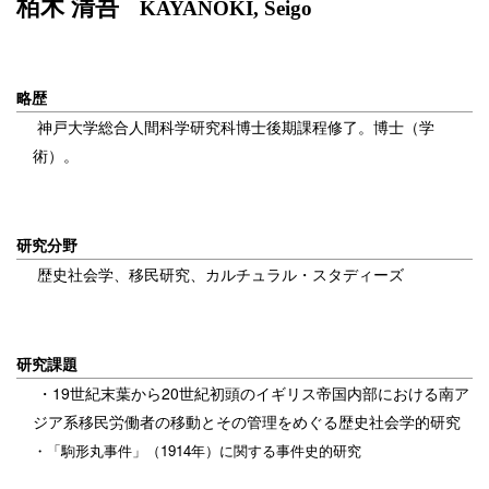
栢木 清吾
KAYANOKI, Seigo
略歴
神戸大学総合人間科学研究科博士後期課程修了。博士（学
術）。
研究分野
歴史社会学、移民研究、カルチュラル・スタディーズ
研究課題
・19世紀末葉から20世紀初頭のイギリス帝国内部における南ア
ジア系移民労働者の移動とその管理をめぐる歴史社会学的研究
・「駒形丸事件」（1914年）に関する事件史的研究