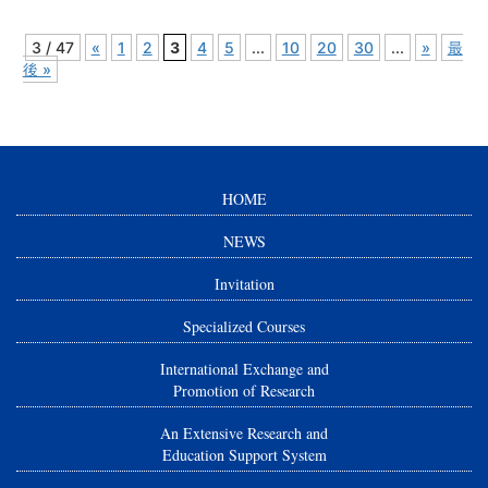
3 / 47
«
1
2
3
4
5
...
10
20
30
...
»
最
後 »
HOME
NEWS
Invitation
Specialized Courses
International Exchange and
Promotion of Research
An Extensive Research and
Education Support System