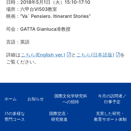
日時：2018年5月1日（火）15:10-17:10
場所：六甲台Ⅵ503教室
映画：”Va` Pensiero. Itinerant Stories”
司会：GATTA Gianluca准教授
言語：英語
詳細は
こちら(English ver.)
と
こちら(日本語版)
を
ご覧ください。
国際文化学研究科
今月の訪問者／
ホーム
お知らせ
への招待
行事予定
15の多様な
国際交流・
充実した研究・
専門コース
研究推進
教育サポート体制