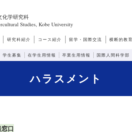
文化学研究科
rcultural Studies, Kobe University
研究科紹介
コース紹介
留学・国際交流
横断的教
ス
問
研究科長あいさつ
研究科のミッショ
研究科の構成
教員一覧
キャンパスライ
キャリアパス
研究誌
ファクトブック
日本学
アジア・太平洋文化論
ヨーロッパ・アメリカ文化
文化人類学
越境文化論
国際関係・比較政治論
モダニティ論
先端社会論
芸術文化論
言語コミュニケーション
感性コミュニケーション
情報コミュニケーション
外国語教育システム論
外国語教育コンテンツ論
先端コミュニケーション論
留学案内
ダブルディグリープログラ
日本語教師
観光まちづ
グローバ
グローバ
ン
フ
論
ム
(GNP)
学生募集
在学生用情報
卒業生用情報
国際人間科学部
ハラスメント
談窓口