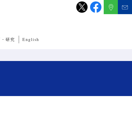
育・研究
English
養成サブコース
くり教育・研究
ルITプログラム
ルネットワークプログラム