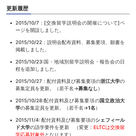
更新履歴
2015/10/7：[交換留学説明会の開催について]ペ
ージを開設しました。
2015/10/22：説明会配布資料、募集要項、願書を
掲載しました。
2015/10/23:国・地域別留学説明会・報告会の日
程を追加しました。
2015/10/27：配付資料及び募集要項の
浙江大学
の
募集定員を更新。（若干名→
募集なし
）
2015/10/28:配付資料及び募集要項の
国立政治大
学
の募集定員を更新。（若干名→
1名
）
2015/11/4: 配付資料及び募集要項の
シェフィール
ド大学
の語学要件を更新 （変更：
ELTCは交換留
学応募対象外
となります）