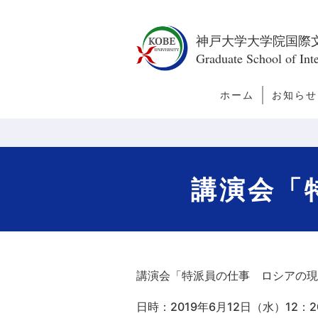
神戸大学大学院国際
Graduate School of Inte
ホーム
お知らせ
トピック
新着情報
今月の訪
者
講演会「
講演会「特派員の仕事 ロシアの現
日時：
2019
年
6
月
12
日（水）
12
：
2