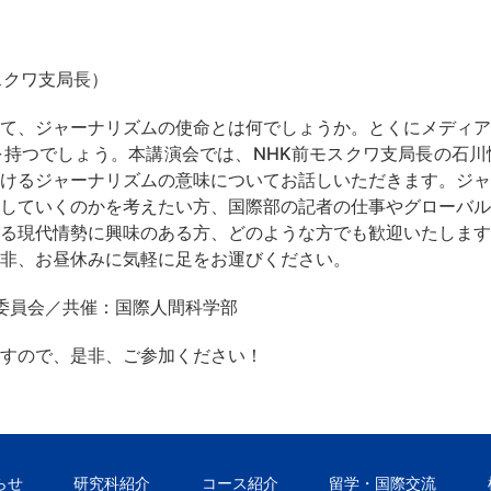
スクワ支局長）
て、
ジャーナリズムの使命とは何でしょうか。
とくにメディア
を持つでしょう。
本講演会では、
NHK
前モスクワ支局長の石川
けるジャーナリズムの意味についてお話しいただきま
す。ジャ
していくのかを考えたい方、
国際部の記者の仕事やグローバル
る現代情勢に興味のある方、
どのような方でも歓迎いたします
非、お昼休みに気軽に足をお運びください。
委員会／共催：
国際人間科学部
すので、是非、
ご参加ください！
らせ
研究科紹介
コース紹介
留学・国際交流