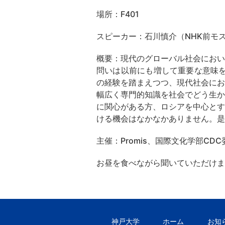
場所：
F401
スピーカー：石川慎介（
NHK
前モ
概要：現代のグローバル社会におい
問いは以前にも増して重要な意味
の経験を踏まえつつ、
現代社会にお
幅広く専門的知識を社会でどう生か
に関心がある方、ロシアを中心とす
ける機会はなかなかありません。
是
主催：
Promis
、国際文化学部
CDC
お昼を食べながら聞いていただけま
神戸大学
ホーム
お知