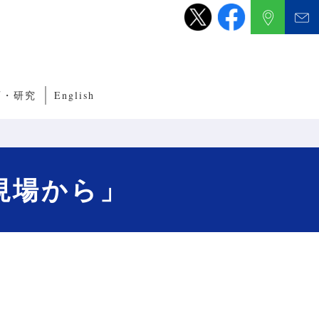
育・研究
English
養成サブコース
くり教育・研究
ルITプログラム
ルネットワークプログラム
現場から」