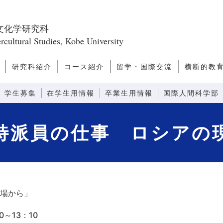
文化学研究科
rcultural Studies, Kobe University
研究科紹介
コース紹介
留学・国際交流
横断的教
ス
問
研究科長あいさつ
研究科のミッショ
研究科の構成
教員一覧
キャンパスライ
キャリアパス
研究誌
ファクトブック
日本学
アジア・太平洋文化論
ヨーロッパ・アメリカ文化
文化人類学
越境文化論
国際関係・比較政治論
モダニティ論
先端社会論
芸術文化論
言語コミュニケーション
感性コミュニケーション
情報コミュニケーション
外国語教育システム論
外国語教育コンテンツ論
先端コミュニケーション論
留学案内
ダブルディグリープログラ
日本語教師
観光まちづ
グローバ
グローバ
ン
フ
論
ム
(GNP)
学生募集
在学生用情報
卒業生用情報
国際人間科学部
特派員の仕事 ロシアの
場から」
0
～
13
：
10