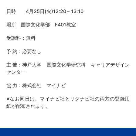
日時
4
月
25日
(
火
)1
2
:20
～
1
3
:
1
0
場所
国際文化学部
F401
教室
受講料：無料
予
約：必要なし
主
催：神戸大学
国際文化学研究科
キャリアデザイン
センタ
ー
協
力：
株式会社
マイナビ
※なお同日は、マイナビ社とリクナビ社の両方の登録用
紙が配布さ
れます。