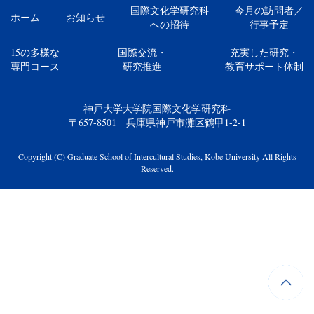
国際文化学研究科
今月の訪問者／
ホーム
お知らせ
への招待
行事予定
15の多様な
国際交流・
充実した研究・
専門コース
研究推進
教育サポート体制
神戸大学大学院国際文化学研究科
〒657-8501 兵庫県神戸市灘区鶴甲1-2-1
Copyright (C) Graduate School of Intercultural Studies, Kobe University All Rights
Reserved.