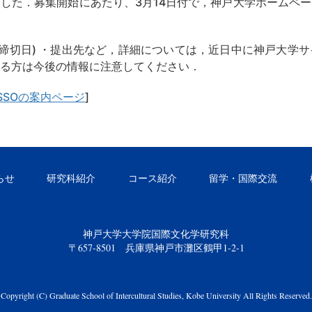
した．募集開始にあたり、3月14日付で，神戸大学ホームペ
出締切日) ・提出先など，詳細については，近日中に神戸大学
る方は今後の情報に注意してください．
ASSOの案内ページ
]
らせ
研究科紹介
コース紹介
留学・国際交流
神戸大学大学院国際文化学研究科
〒657-8501 兵庫県神戸市灘区鶴甲1-2-1
Copyright (C) Graduate School of Intercultural Studies, Kobe University All Rights Reserved.