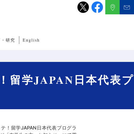
育・研究
English
養成サブコース
くり教育・研究
ルITプログラム
ルネットワークプログラム
留学JAPAN日本代表プ
！留学JAPAN日本代表プログラ