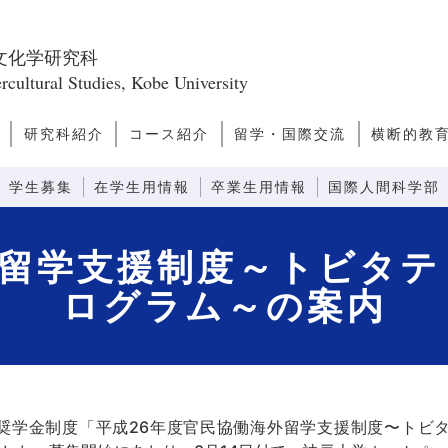
文化学研究科
rcultural Studies, Kobe University
研究科紹介
コース紹介
留学・国際交流
横断的教
ス
問
研究科長あいさつ
研究科のミッショ
研究科の構成
教員一覧
キャンパスライ
キャリアパス
研究誌
ファクトブック
日本学
アジア・太平洋文化論
ヨーロッパ・アメリカ文化
文化人類学
越境文化論
国際関係・比較政治論
モダニティ論
先端社会論
芸術文化論
言語コミュニケーション
感性コミュニケーション
情報コミュニケーション
外国語教育システム論
外国語教育コンテンツ論
先端コミュニケーション論
留学案内
ダブルディグリープログラ
日本語教師
観光まちづ
グローバ
グローバ
ン
フ
論
ム
(GNP)
学生募集
在学生用情報
卒業生用情報
国際人間科学部
外留学支援制度～トビタテ！
ログラム～の案内
学金制度「平成26年度官民協働海外留学支援制度〜トビタテ