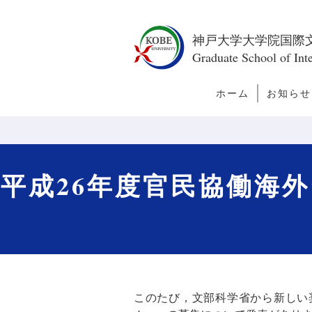
神戸大学大学院国際
Graduate School of Inte
ホーム
お知らせ
トピック
新着情報
今月の訪
者
平成26年度官民協働海
このたび，文部科学省から新しい奨