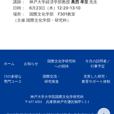
講師： 神戸大学経済学部教授
奥西 孝至
先生
日時： 6月23日（木）12:20-13:10
場所： 国際文化学部 F301教室
（主催 国際文化学部・研究科）
国際文化学研究科
今月の訪問者／
ホーム
お知らせ
への招待
行事予定
15の多様な
国際交流・
充実した研究・
専門コース
研究推進
教育サポート体制
神戸大学大学院国際文化学研究科
〒657-8501 兵庫県神戸市灘区鶴甲1-2-1
Copyright (C) Graduate School of Intercultural Studies, Kobe University All Rights