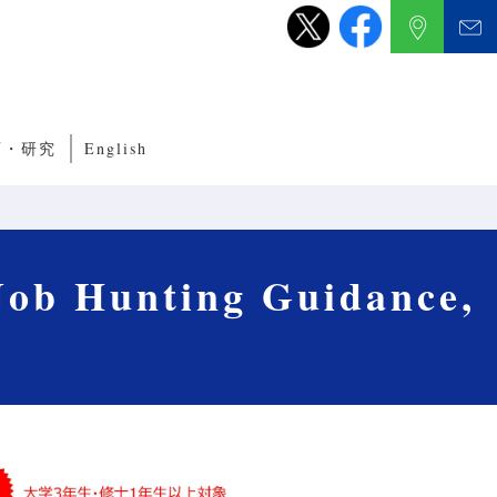
育・研究
English
養成サブコース
くり教育・研究
ルITプログラム
ルネットワークプログラム
nting Guidance,