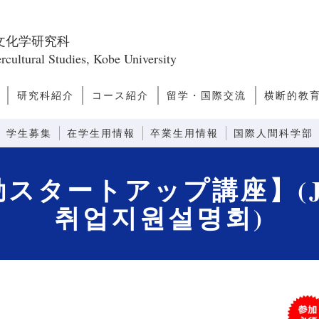
文化学研究科
rcultural Studies, Kobe University
研究科紹介
コース紹介
留学・国際交流
横断的教
ス
問
研究科長あいさつ
研究科のミッショ
研究科の構成
教員一覧
キャンパスライ
キャリアパス
研究誌
ファクトブック
日本学
アジア・太平洋文化論
ヨーロッパ・アメリカ文化
文化人類学
越境文化論
国際関係・比較政治論
モダニティ論
先端社会論
芸術文化論
言語コミュニケーション
感性コミュニケーション
情報コミュニケーション
外国語教育システム論
外国語教育コンテンツ論
先端コミュニケーション論
留学案内
ダブルディグリープログラ
日本語教師
観光まちづ
グローバ
グローバ
ン
フ
論
ム
(GNP)
学生募集
在学生用情報
卒業生用情報
国際人間科学部
トアップ講座】(Job Hu
취업지원설명회)