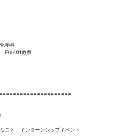
化学科
棟401教室
=====================
向
なこと、インターンシップイベント