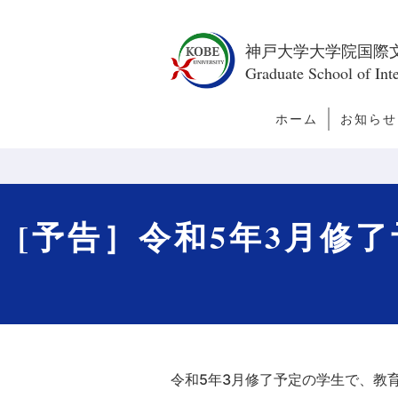
神戸大学大学院国際
Graduate School of Inte
ホーム
お知らせ
トピック
新着情報
今月の訪
者
[予告］令和5年3月修
令和5年3月修了予定の学生で、教