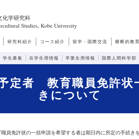
文化学研究科
rcultural Studies, Kobe University
研究科紹介
コース紹介
留学・国際交流
横断的教
ス
問
研究科長あいさつ
研究科のミッショ
研究科の構成
教員一覧
キャンパスライ
キャリアパス
研究誌
ファクトブック
日本学
アジア・太平洋文化論
ヨーロッパ・アメリカ文化
文化人類学
越境文化論
国際関係・比較政治論
モダニティ論
先端社会論
芸術文化論
言語コミュニケーション
感性コミュニケーション
情報コミュニケーション
外国語教育システム論
外国語教育コンテンツ論
先端コミュニケーション論
留学案内
ダブルディグリープログラ
日本語教師
観光まちづ
グローバ
グローバ
ン
フ
論
ム
(GNP)
学生募集
在学生用情報
卒業生用情報
国際人間科学部
了予定者 教育職員免許
きについて
育職員免許状の一括申請を希望する者は期日内に所定の手続き