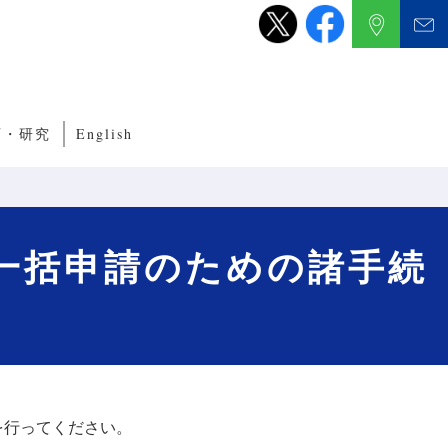
育・研究
English
養成サブコース
くり教育・研究
ルITプログラム
ルネットワークプログラム
状一括申請のための諸手続
を行ってください。