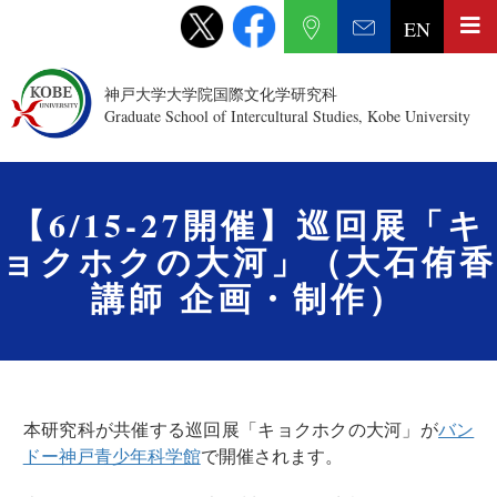
EN
神戸大学大学院国際文化学研究科
Graduate School of Intercultural Studies, Kobe University
【6/15-27開催】巡回展「キ
ョクホクの大河」（大石侑香
講師 企画・制作）
本研究科が共催する巡回展「キョクホクの大河」が
バン
ドー神戸青少年科学館
で開催されます。