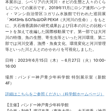
本展示は、シベリアの大河川・オビの生態と人々のくら
しについての展示です。2019年11月にロシア連邦ハンテ
ィ・マンシ自治管区コガリム水族館で行われた巡回展
「ЖИЗНЬ БОЛЬШОЙ РЕКИ（大河川の生命）」をもと
に、大石侑香講師の研究成果および日本の川との比較パ
ートを加えて改編した国際移動展です。第一部では大河
川の特徴、魚の生態、寄生虫等といった河川環境、第二
部では河川交通、漁撈・魚食文化、環境変化と河川管理
等といった川と人とのかかわりを可視化しました。
日時：2023年6月15日（木）～6月27日（火）10:00-
16:00
場所：バンドー神戸青少年科学館 特別展示室（新館
4F）
詳細はこちらをご参照ください（科学館ホームページ）
【主催】バンドー神戸青少年科学館
【企画・制作】渡辺友美（東海大学）、大石侑香（神戸