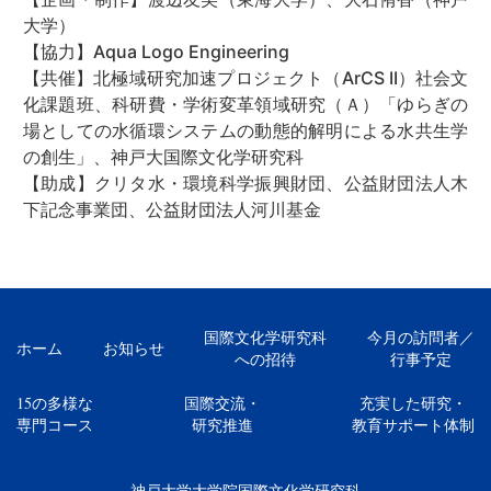
大学）
【協力】Aqua Logo Engineering
【共催】北極域研究加速プロジェクト（ArCS II）社会文
化課題班、科研費・学術変革領域研究（Ａ）「ゆらぎの
場としての水循環システムの動態的解明による水共生学
の創生」、神戸大国際文化学研究科
【助成】クリタ水・環境科学振興財団、公益財団法人木
下記念事業団、公益財団法人河川基金
国際文化学研究科
今月の訪問者／
ホーム
お知らせ
への招待
行事予定
15の多様な
国際交流・
充実した研究・
専門コース
研究推進
教育サポート体制
神戸大学大学院国際文化学研究科