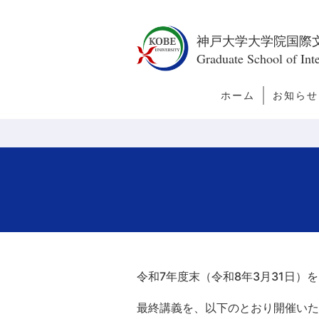
神戸大学大学院国際
Graduate School of Inte
ホーム
お知らせ
トピック
新着情報
今月の訪
者
令和
7
年度末（令和
8
年3月31日）
最終講義を、以下のとおり開催いた