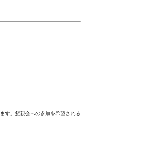
します。
懇親会への参加を希望される
。