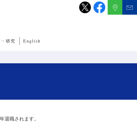
育・研究
English
養成サブコース
くり教育・研究
ルITプログラム
ルネットワークプログラム
定年退職されます。