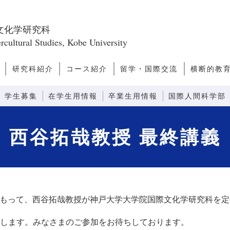
文化学研究科
rcultural Studies, Kobe University
研究科紹介
コース紹介
留学・国際交流
横断的教
ス
問
研究科長あいさつ
研究科のミッショ
研究科の構成
教員一覧
キャンパスライ
キャリアパス
研究誌
ファクトブック
日本学
アジア・太平洋文化論
ヨーロッパ・アメリカ文化
文化人類学
越境文化論
国際関係・比較政治論
モダニティ論
先端社会論
芸術文化論
言語コミュニケーション
感性コミュニケーション
情報コミュニケーション
外国語教育システム論
外国語教育コンテンツ論
先端コミュニケーション論
留学案内
ダブルディグリープログラ
日本語教師
観光まちづ
グローバ
グローバ
ン
フ
論
ム
(GNP)
学生募集
在学生用情報
卒業生用情報
国際人間科学部
西谷拓哉教授 最終講義
をもって、西谷拓哉教授が神戸大学大学院国際文化学研究科を
します。みなさまのご参加をお待ちしております。