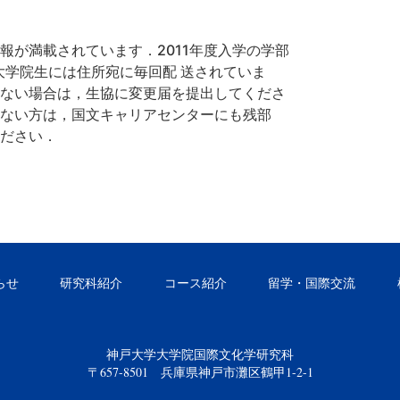
報が満載されています．
2011年度入学の学部
大学院生には住所宛に毎回配 送されていま
ない場合は，
生協に変更届を提出してくださ
ない方は，国文キャリアセンターにも残部
ださい．
らせ
研究科紹介
コース紹介
留学・国際交流
神戸大学大学院国際文化学研究科
〒657-8501 兵庫県神戸市灘区鶴甲1-2-1