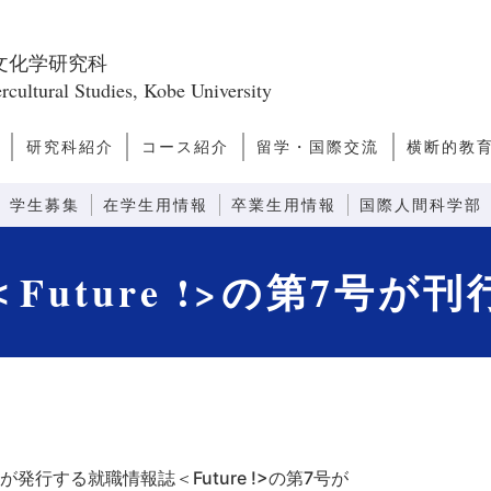
文化学研究科
rcultural Studies, Kobe University
研究科紹介
コース紹介
留学・国際交流
横断的教
ス
問
研究科長あいさつ
研究科のミッショ
研究科の構成
教員一覧
キャンパスライ
キャリアパス
研究誌
ファクトブック
日本学
アジア・太平洋文化論
ヨーロッパ・アメリカ文化
文化人類学
越境文化論
国際関係・比較政治論
モダニティ論
先端社会論
芸術文化論
言語コミュニケーション
感性コミュニケーション
情報コミュニケーション
外国語教育システム論
外国語教育コンテンツ論
先端コミュニケーション論
留学案内
ダブルディグリープログラ
日本語教師
観光まちづ
グローバ
グローバ
ン
フ
論
ム
(GNP)
学生募集
在学生用情報
卒業生用情報
国際人間科学部
Future !>の第7号が
が発行する就職情報誌＜
Future !>の第7号が