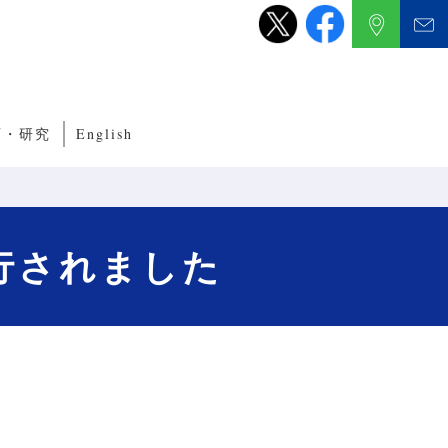
育・研究
English
養成サブコース
くり教育・研究
ルITプログラム
ルネットワークプログラム
刊行されました