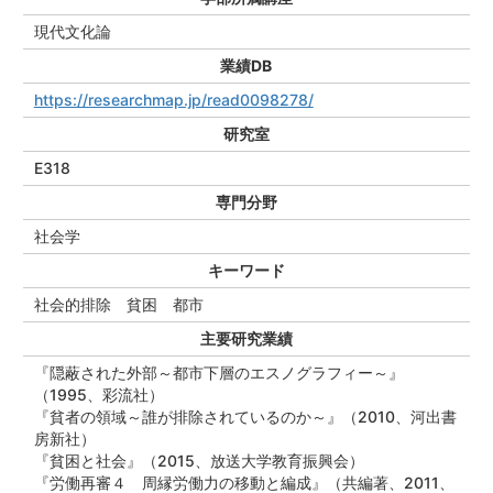
現代文化論
業績DB
https://researchmap.jp/read0098278/
研究室
E318
専門分野
社会学
キーワード
社会的排除 貧困 都市
主要研究業績
『隠蔽された外部～都市下層のエスノグラフィー～』
（1995、彩流社）
『貧者の領域～誰が排除されているのか～』（2010、河出書
房新社）
『貧困と社会』（2015、放送大学教育振興会）
『労働再審４ 周縁労働力の移動と編成』（共編著、2011、