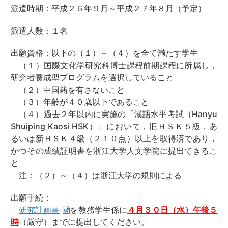
派遣時期：平成２６年９月～平成２７年８月（予定）
派遣人数：１名
出願資格：以下の（１）～（４）を全て満たす学生
（１）国際文化学研究科博士課程前期課程に所属し，
研究者養成型プログラムを選択していること
（２）中国籍を有さないこと
（３）年齢が４０歳以下であること
（４）過去２年以内に実施の「漢語水平考試（Hanyu
Shuiping Kaosi HSK）」において，旧ＨＳＫ５級，あ
るいは新ＨＳＫ４級（２１０点）以上を取得済であり，
かつその成績証明書を浙江大学人文学院に提出できるこ
と
注：（２）～（４）は浙江大学の規則による
出願手続：
研究計画書
を教務学生係に
４月３０日（水）午後５
時
（厳守）までに提出してください。