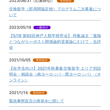
2023/08/31（応募締切）
交換留学（部局間協定校）プログラム二次募集につ
いて
2023/05/19
【5/19 第92回神戸人類学研究会】 特集論文「孤独
とつながり―ポスト関係論的音楽論にむけて」合評
会
2021/10/05
【在学生向け】2021年秋募集交換留学 エリア別説
明会・相談会（南ヨーロッパ・西ヨーロッパ）（オ
ンライン）
2021/1/14
緊急事態宣言の再発令に関して