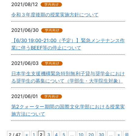
2021/08/12
令和３年度後期の授業実施方針について
2021/06/30
【6/30 19:00-21:00（予定）】緊急メンテナンス作
業に伴うBEEF等の停止について
2021/06/03
日本学生支援機構緊急特別無利子貸与奨学金におけ
る奨学生の募集について（学部生・大学院生対象）
2021/06/01
第2クォーター期間の国際文化学部における授業実
施方法について
2 / 47
«
1
2
3
4
5
...
10
20
30
...
»
最