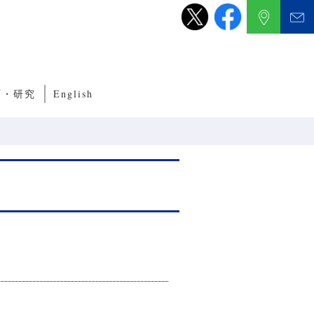
育・研究
English
養成サブコース
くり教育・研究
ルITプログラム
ルネットワークプログラム