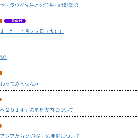
ヤ・ラウベ先生との学生向け懇談会
ました（７月２２日（火））
明会
わってみませんか
ペ２０１４」の募集案内について
アジアから の飛躍」の開催について