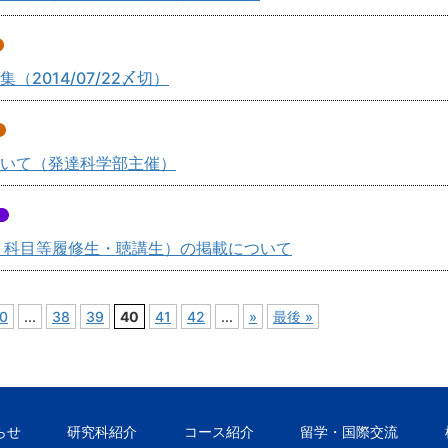
2014/07/22〆切）
ついて（発達科学部主催）
，科目等履修生・聴講生）の掲載について
0
...
38
39
40
41
42
...
»
最後 »
らせ
研究科紹介
コース紹介
留学・国際交流