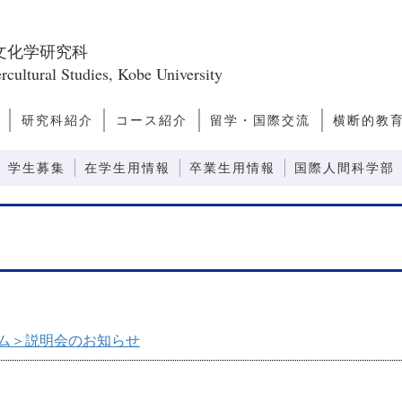
文化学研究科
rcultural Studies, Kobe University
研究科紹介
コース紹介
留学・国際交流
横断的教
ス
問
研究科長あいさつ
研究科のミッショ
研究科の構成
教員一覧
キャンパスライ
キャリアパス
研究誌
ファクトブック
日本学
アジア・太平洋文化論
ヨーロッパ・アメリカ文化
文化人類学
越境文化論
国際関係・比較政治論
モダニティ論
先端社会論
芸術文化論
言語コミュニケーション
感性コミュニケーション
情報コミュニケーション
外国語教育システム論
外国語教育コンテンツ論
先端コミュニケーション論
留学案内
ダブルディグリープログラ
日本語教師
観光まちづ
グローバ
グローバ
ン
フ
論
ム
(GNP)
学生募集
在学生用情報
卒業生用情報
国際人間科学部
ラム＞説明会のお知らせ