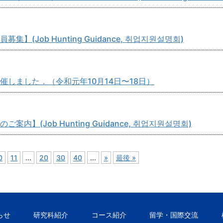
(Job Hunting Guidance, 취업지원설명회)
しました．（令和元年10月14日〜18日）
】(Job Hunting Guidance, 취업지원설명회)
0
11
...
20
30
40
...
»
最後 »
らせ
研究科紹介
コース紹介
留学・国際交流