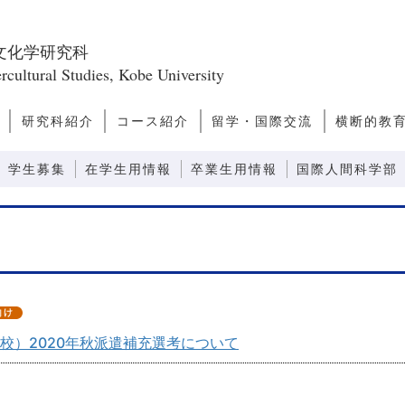
文化学研究科
rcultural Studies, Kobe University
研究科紹介
コース紹介
留学・国際交流
横断的教
ス
問
研究科長あいさつ
研究科のミッショ
研究科の構成
教員一覧
キャンパスライ
キャリアパス
研究誌
ファクトブック
日本学
アジア・太平洋文化論
ヨーロッパ・アメリカ文化
文化人類学
越境文化論
国際関係・比較政治論
モダニティ論
先端社会論
芸術文化論
言語コミュニケーション
感性コミュニケーション
情報コミュニケーション
外国語教育システム論
外国語教育コンテンツ論
先端コミュニケーション論
留学案内
ダブルディグリープログラ
日本語教師
観光まちづ
グローバ
グローバ
ン
フ
論
ム
(GNP)
学生募集
在学生用情報
卒業生用情報
国際人間科学部
校）2020年秋派遣補充選考について