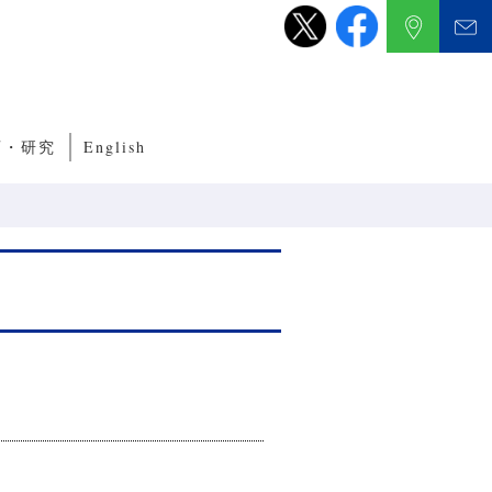
育・研究
English
養成サブコース
くり教育・研究
ルITプログラム
ルネットワークプログラム