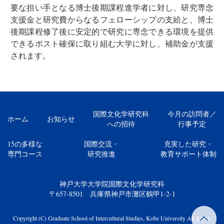
要な担い手となる博士後期課程進学者に対し、研究専念
支援金と研究費からなるフェローシップの支給と、博士
後期課程修了後に安定的で研究に専念できる環境を提供
できるポスト確保に取り組む大学に対し、補助金が支援
されます。
国際文化学研究科
今月の訪問者／
ホーム
お知らせ
への招待
行事予定
15の多様な
国際交流・
充実した研究・
専門コース
研究推進
教育サポート体制
神戸大学大学院国際文化学研究科
〒657-8501 兵庫県神戸市灘区鶴甲1-2-1
Copyright (C) Graduate School of Intercultural Studies, Kobe University All Rights