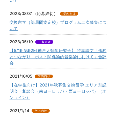
いて
2023/08/31（応募締切）
交換留学（部局間協定校）プログラム二次募集につ
いて
2023/05/19
【5/19 第92回神戸人類学研究会】 特集論文「孤独
とつながり―ポスト関係論的音楽論にむけて」合評
会
2021/10/05
【在学生向け】2021年秋募集交換留学 エリア別説
明会・相談会（南ヨーロッパ・西ヨーロッパ）（オ
ンライン）
2021/1/14