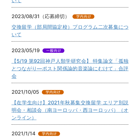
いて
2023/08/31（応募締切）
交換留学（部局間協定校）プログラム二次募集につ
いて
2023/05/19
【5/19 第92回神戸人類学研究会】 特集論文「孤独
とつながり―ポスト関係論的音楽論にむけて」合評
会
2021/10/05
【在学生向け】2021年秋募集交換留学 エリア別説
明会・相談会（南ヨーロッパ・西ヨーロッパ）（オ
ンライン）
2021/1/14