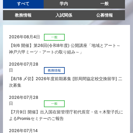
すべて
学内
一般
教務情報
入試関係
公募情報
2026年08月4日
一般
【9/6 開催】第26回(令和8年度) 公開講座「地域とアート～
神戸六甲ミーツ・アートの取り組み～」
2026年07月28
日
教務情報
【8/18 〆切】2026年度前期募集 [部局間協定校交換留学] 二
次募集
2026年07月28
日
一般
【7月9日 開催】出入国在留管理庁初代長官・佐々木聖子氏に
よるPromisセミナーのご報告
2026年07月14